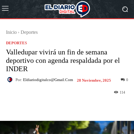
Inicio
Deportes
DEPORTES
Valledupar vivirá un fin de semana
deportivo con agenda respaldada por el
INDER
Por:
Eldiariodigitalco@gmail.com
0
28 Noviembre, 2025
114
Facebook
X
Pinterest
What