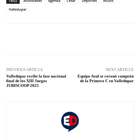
TAGS
Actividades
Agenda
Cesar
Deportes
INDER
Valledupar
Facebook
X
Pinterest
What
PREVIOUS ARTICLE
NEXT ARTICLE
Valledupar recibe la fase nacional
Equipo Azul se coronó campeón
final de los XIII Juegos
de la Primera C en Valledupar
JURISCOOP 2025