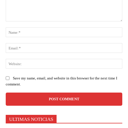
Comment:
Na
Ema
Web
Save my name, email, and website in this browser for the next time I
comment.
ULTIMAS NOTICIAS