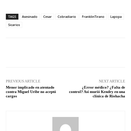
TAGS
Asesinado
Cesar
Cobradiario
FranklinTirano
Lapopa
Sicarios
Facebook
X
Pinterest
What
PREVIOUS ARTICLE
NEXT ARTICLE
Menor implicado en atentado
¿Error médico? ¿Falta de
contra Miguel Uribe no aceptó
control? Así murió Kendry en una
cargos
clínica de Riohacha