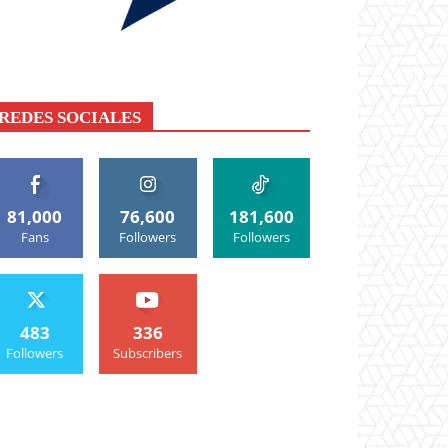
REDES SOCIALES
81,000
76,600
181,600
Fans
Followers
Followers
483
336
Followers
Subscribers