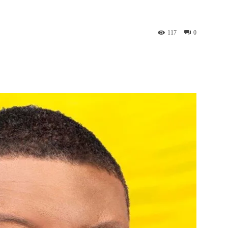
117
0
st
WhatsApp