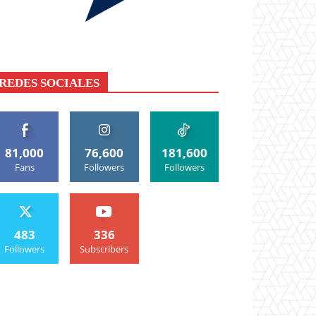
REDES SOCIALES
81,000
76,600
181,600
Fans
Followers
Followers
483
336
Followers
Subscribers