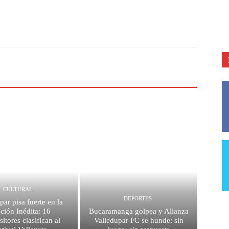
CULTURAL
DEPORTES
par pisa fuerte en la
ción Inédita: 16
Bucaramanga golpea y Alianza
itores clasifican al
Valledupar FC se hunde: sin