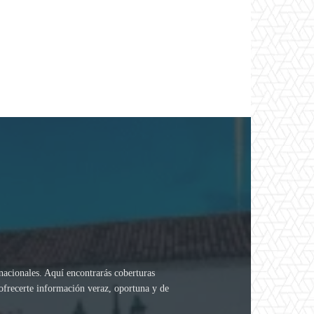
rnacionales. Aquí encontrarás coberturas
 ofrecerte información veraz, oportuna y de
.