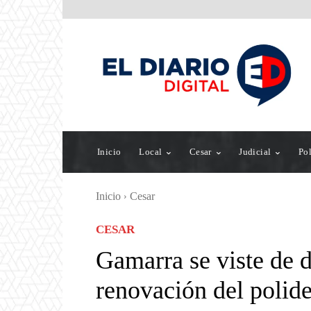
Inicio
Local
Cesar
Judicial
Pol
Inicio
Cesar
CESAR
Gamarra se viste de d
renovación del polid