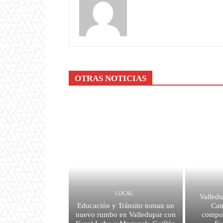
OTRAS NOTICIAS
LOCAL
Valledu
Educación y Tránsito toman un
Can
nuevo rumbo en Valledupar con
compos